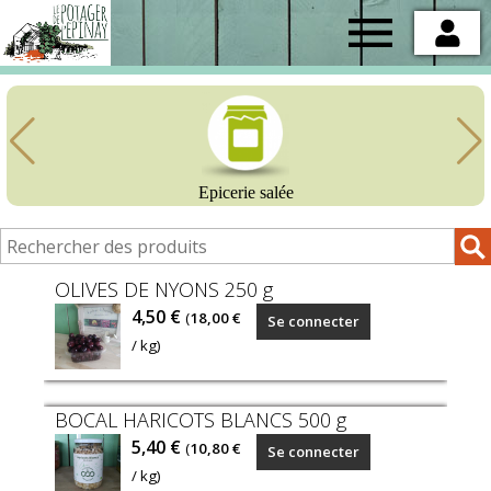
Potager
de
l'Epinay
Epicerie salée
OLIVES DE NYONS 250 g
Nous
4,50 €
(
18,00 €
Se connecter
sommes
/ kg)
heureux
de
BOCAL HARICOTS BLANCS 500 g
vous
Transformé
5,40 €
présenter
(
10,80 €
Se connecter
par
en
/ kg)