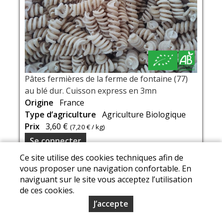
Pâtes fermières de la ferme de fontaine (77)
au blé dur. Cuisson express en 3mn
Origine
France
Type d’agriculture
Agriculture Biologique
Prix
3,60 €
(
7,20 €
/ kg)
Se connecter
Ce site utilise des cookies techniques afin de
vous proposer une navigation confortable. En
naviguant sur le site vous acceptez l’utilisation
Mentions légales
|
Conditions Générales de Ventes
|
de ces cookies.
Protection des données personnelles
© Copyright 2026 - Le Potager de l'Epinay - Tous droits
J’accepte
réservés - Conception :
Sarl Dynapse