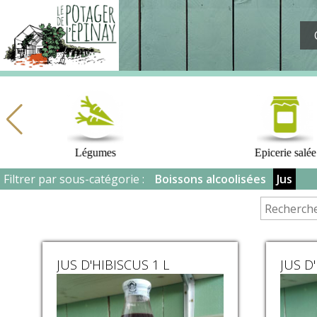
Potager
de
l'Epinay
Légumes
Epicerie salée
Filtrer par sous-catégorie :
Boissons alcoolisées
Jus
JUS D'HIBISCUS 1 L
JUS D