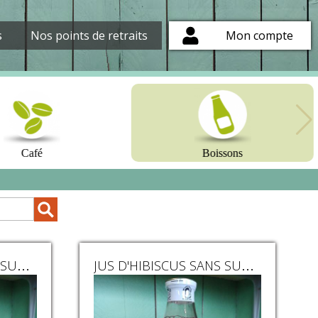
s
Nos points de retraits
Mon compte
Café
Boissons
JUS D'HIBISCUS SANS SUCRE Ajté 1 L
JUS D'HIBISCUS SANS SUCRE Ajté 50 cl