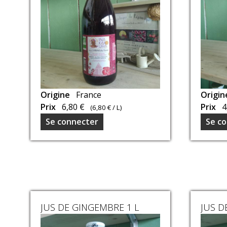
Jus
Origine
France
Jus
Origi
confectionnés
Prix
6,80 €
confec
Prix
4
(
6,80 €
/ L)
par
par
Se connecter
Se c
notre
notre
voisine
voisin
et
et
amie
amie
Koura
Koura
qui
qui
a
a
JUS DE GINGEMBRE 1 L
JUS D
à
à