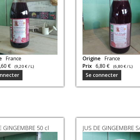
ne
France
Jus
Origine
France
tionnés
,60 €
confectionnés
Prix
6,80 €
(
9,20 €
/ L)
(
6,80 €
/ L)
par
onnecter
Se connecter
notre
e
voisine
et
amie
Koura
qui
a
E GINGEMBRE 50 cl
à